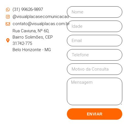
(31) 99626-9897
@visualplacasecomunicacao
contato@visualplacas.com.br
Rua Caviuna, Nº 60,
Bairro Solimões, CEP
31742-775
Belo Horizonte - MG
ENVIAR