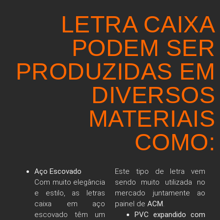
LETRA CAIXA
PODEM SER
PRODUZIDAS EM
DIVERSOS
MATERIAIS
COMO:
Aço Escovado
Este tipo de letra vem
Com muito elegância
sendo muito utilizada no
e estilo, as letras
mercado juntamente ao
caixa em aço
painel de
ACM
.
escovado têm um
PVC expandido com