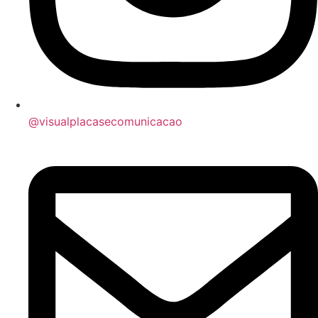
@visualplacasecomunicacao