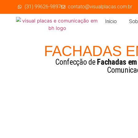
(31) 99626-9897
contato@visualplacas.com.br
Início
Sob
FACHADAS E
Confecção de
Fachadas em
Comunicaç