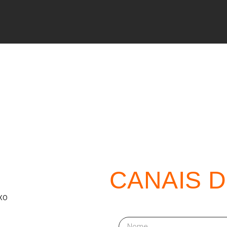
CANAIS 
xo