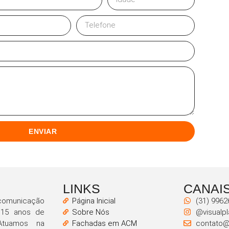
ENVIAR
LINKS
CANAI
omunicação
Página Inicial
(31) 9962
 15 anos de
Sobre Nós
@visualp
Atuamos na
Fachadas em ACM
contato@