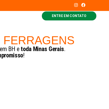
ENTRE EM CONTATO
S FERRAGENS
em BH e
toda Minas Gerais
.
mpromisso
!